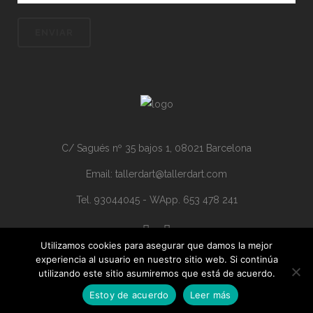
C/ Sagués nº 35 bajos 1, 08021 Barcelona
Email: tallerdart@tallerdart.com
Tel. 93044045 - WApp. 653 478 241
Utilizamos cookies para asegurar que damos la mejor
experiencia al usuario en nuestro sitio web. Si continúa
utilizando este sitio asumiremos que está de acuerdo.
Estoy de acuerdo
Leer más
© Taller D'art 2015 ·
Política de cookies
·
Política de privacidad